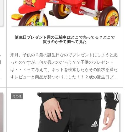
誕生日プレゼント用の三輪車はどこで売ってる？どこで
買うのか全て調べて見た
あ
来月、子供の２歳の誕生日なのでプレゼントにしようと思
園
ったのですが、何が喜ぶのだろう？？子供のプレゼント
け
は・・・って考えて、ネットを検索したらその欲求を満た
し
すレビューと商品が見つかりました！！２歳の誕生日プレ
ゼントに購入。他の方のレビューどお...
その他