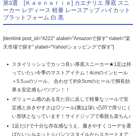
第3選 [Ｋａｅｎａｒｉｅ] カエナリエ 厚底 スニ
ーカー レディース 軽量 レースアップ ハイカット
プラットフォーム 白 黒
[itemlink post_id=”4222″ alabel=”Amazonで探す” rlabel=”楽
天市場で探す” ylabel=”Yahoo!ショッピングで探す”]
スタイリッシュでカッコ良い厚底スニーカー★1足は持
っていたい今季のマストアイテム！4cmのインヒール
＋5.5㎝のソール、 合わせて約9.5cmのヒールで脚長効
果＆安定感もバツグン！！
ボリューム感のある見た目に反して軽量なソールで安
定感と歩きやすさは◎ソール(裏)は深い凸凹で滑りにく
い形状となっています！サイドジップで着脱も楽ちん♪
1足だけで十分な存在感なうえ、履きやすくコーデを選
ばないシルエット☆パンツスタイルからスカートまで