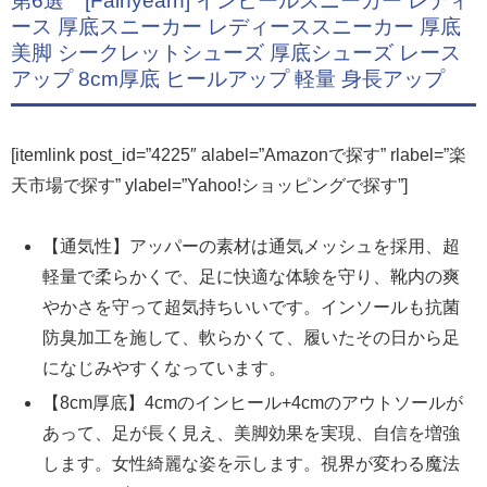
第6選 [Fainyearn] インヒールスニーカー レディ
ース 厚底スニーカー レディーススニーカー 厚底
美脚 シークレットシューズ 厚底シューズ レース
アップ 8cm厚底 ヒールアップ 軽量 身長アップ
[itemlink post_id=”4225″ alabel=”Amazonで探す” rlabel=”楽
天市場で探す” ylabel=”Yahoo!ショッピングで探す”]
【通気性】アッパーの素材は通気メッシュを採用、超
軽量で柔らかくで、足に快適な体験を守り、靴内の爽
やかさを守って超気持ちいいです。インソールも抗菌
防臭加工を施して、軟らかくて、履いたその日から足
になじみやすくなっています。
【8cm厚底】4cmのインヒール+4cmのアウトソールが
あって、足が長く見え、美脚効果を実現、自信を増強
します。女性綺麗な姿を示します。視界が変わる魔法