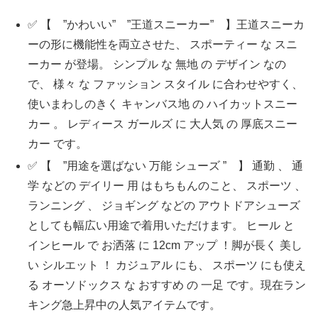
✅ 【 ”かわいい” ”王道スニーカー” 】王道スニーカ
ーの形に機能性を両立させた、 スポーティー な スニ
ーカー が登場。 シンプル な 無地 の デザイン なの
で、 様々 な ファッション スタイル に合わせやすく、
使いまわしのきく キャンバス地 の ハイカットスニー
カー 。 レディース ガールズ に 大人気 の 厚底スニー
カー です。
✅ 【 ”用途を選ばない 万能 シューズ ” 】 通勤 、 通
学 などの デイリー 用 はもちもんのこと、 スポーツ 、
ランニング 、 ジョギング などの アウトドアシューズ
としても幅広い用途で着用いただけます。 ヒール と
インヒール で お洒落 に 12cm アップ ！脚が長く 美し
い シルエット ！ カジュアル にも、 スポーツ にも使え
る オーソドックス な おすすめ の 一足 です。現在ラン
キング急上昇中の人気アイテムです。