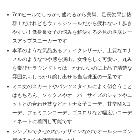
7cmヒールでしっかり盛れるから美脚、足長効果は抜
群！だけれどもウェッジソールだから疲れない！歩き
やすい！低身長女子の悩みを解決する必見の厚底レー
スアップスニーカーです
本革のような気品あるフェイクレザーが、上質なエナ
メルのようなつや感を演出。女性らしく可愛い、丸み
を帯びたラウンドトゥは、かわいいのに上品で清楚な
雰囲気もしっかり醸し出せる当店珠玉の一足です
ミニ丈のスカートやパンツスタイルによく似合うこと
はもちろん、ソックスやオーバーサイズのシャツやニ
ットとの合わせ技などオトナ女子コーデ、甘辛MIXコ
ーデ、フェミニンコーデ、ゴスロリなど幅広いコーデ
ィネートに着回し可能です
シンプルでクセのないデザインなのでオールシーズン