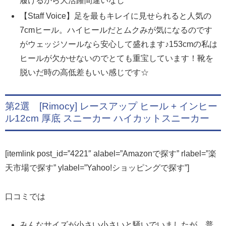
履けるから大活躍間違いなし
【Staff Voice】足を最もキレイに見せられると人気の
7cmヒール。ハイヒールだとムクみが気になるのです
がウェッジソールなら安心して盛れます♪153cmの私は
ヒールが欠かせないのでとても重宝しています！靴を
脱いだ時の高低差もいい感じです☆
第2選 [Rimocy] レースアップ ヒール + インヒー
ル12cm 厚底 スニーカー ハイカットスニーカー
[itemlink post_id=”4221″ alabel=”Amazonで探す” rlabel=”楽
天市場で探す” ylabel=”Yahoo!ショッピングで探す”]
口コミでは
みんなサイズが小さい小さいと騒いでいましたが、普