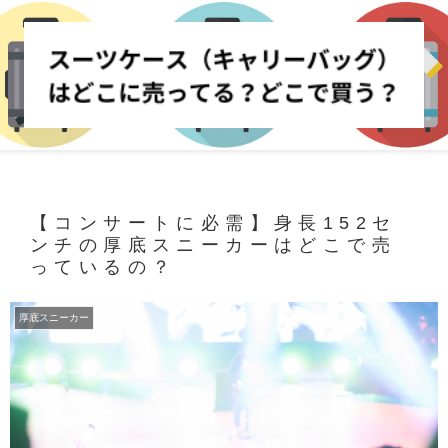
【コンサートに必需】身長152セ
ンチの厚底スニーカーはどこで売
っているの？
厚底スニーカー