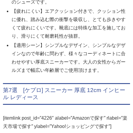
のシューズです。
【疲れにくい】エアクッション付きで、クッション性
に優れ、踏み込む際の衝撃を吸収し、とても歩きやす
くて疲れにくいです。靴底には特殊な加工を施してお
り、滑りにくて耐磨耗性が抜群。
【適用シーン】シンプルなデザイン、シンプルなデザ
インなので年齢に問わず、様々なコーディネートに合
わせやすい厚底スニーカーです。大人の女性からガー
ルズまで幅広い年齢層でご使用頂けます。
第7選 [ケプロ] スニーカー 厚底 12cm インヒー
ル レディース
[itemlink post_id=”4226″ alabel=”Amazonで探す” rlabel=”楽
天市場で探す” ylabel=”Yahoo!ショッピングで探す”]